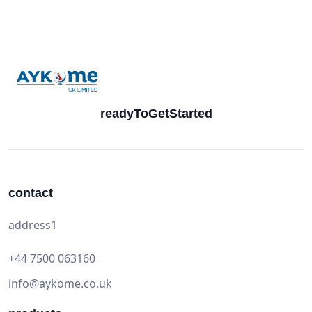
readyToGetStarted
contact
address1
+44 7500 063160
info@aykome.co.uk