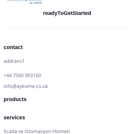
readyToGetStarted
contact
address1
+44 7500 063160
info@aykome.co.uk
products
services
Scada ve Otomasyon Hizmeti