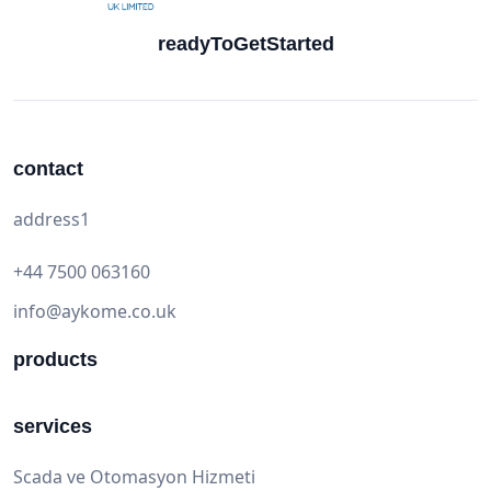
readyToGetStarted
contact
address1
+44 7500 063160
info@aykome.co.uk
products
services
Scada ve Otomasyon Hizmeti