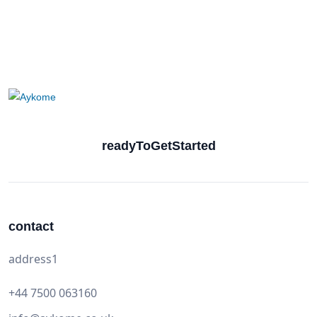
readyToGetStarted
contact
address1
+44 7500 063160