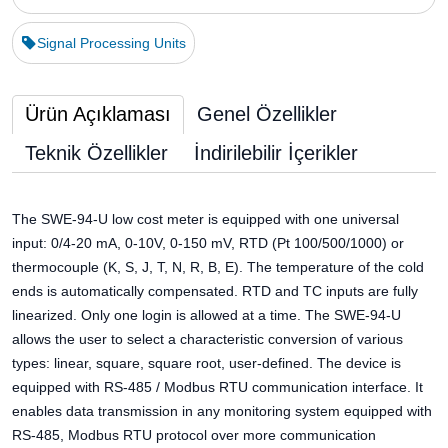
Signal Processing Units
Ürün Açıklaması
Genel Özellikler
Teknik Özellikler
İndirilebilir İçerikler
The SWE-94-U low cost meter is equipped with one universal
input: 0/4-20 mA, 0-10V, 0-150 mV, RTD (Pt 100/500/1000) or
thermocouple (K, S, J, T, N, R, B, E). The temperature of the cold
ends is automatically compensated. RTD and TC inputs are fully
linearized. Only one login is allowed at a time. The SWE-94-U
allows the user to select a characteristic conversion of various
types: linear, square, square root, user-defined. The device is
equipped with RS-485 / Modbus RTU communication interface. It
enables data transmission in any monitoring system equipped with
RS-485, Modbus RTU protocol over more communication