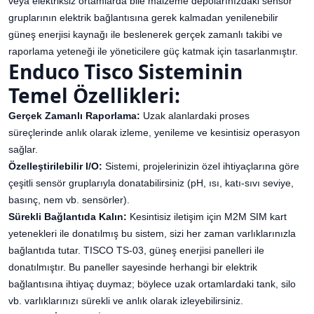
veya elektriksiz ortamlarda bile malzeme depolarınızdaki sensör
gruplarının elektrik bağlantısına gerek kalmadan yenilenebilir
güneş enerjisi kaynağı ile beslenerek gerçek zamanlı takibi ve
raporlama yeteneği ile yöneticilere güç katmak için tasarlanmıştır.
Enduco Tisco Sisteminin
Temel Özellikleri:
Gerçek Zamanlı Raporlama:
Uzak alanlardaki proses
süreçlerinde anlık olarak izleme, yenileme ve kesintisiz operasyon
sağlar.
Özelleştirilebilir I/O:
Sistemi, projelerinizin özel ihtiyaçlarına göre
çeşitli sensör gruplarıyla donatabilirsiniz (pH, ısı, katı-sıvı seviye,
basınç, nem vb. sensörler).
Sürekli Bağlantıda Kalın:
Kesintisiz iletişim için M2M SIM kart
yetenekleri ile donatılmış bu sistem, sizi her zaman varlıklarınızla
bağlantıda tutar. TISCO TS-03, güneş enerjisi panelleri ile
donatılmıştır. Bu paneller sayesinde herhangi bir elektrik
bağlantısına ihtiyaç duymaz; böylece uzak ortamlardaki tank, silo
vb. varlıklarınızı sürekli ve anlık olarak izleyebilirsiniz.